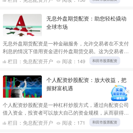
某炒股配资....
无息外盘期货配资：助您轻松撬动
全球市场
无息外盘期货配资是一种金融服务，允许交易者在不支付
利息的情况下借用资金进行外盘期货交易。这为交易者提
供了杠杆作用，让他们能够放大收益潜力。 **优势：** *
栏目：
免息配资开户
阅读：
149
和田市股票配资
....
个人配资炒股配资：放大收益，把
握财富机遇
个人配资炒股配资是一种杠杆炒股方式，通过向配资公司
借入资金，投资者可以放大自己的资金规模，从而获得更
高的收益。 配资炒股配资的优势在于： * **放大收益：
栏目：
免息配资开户
阅读：
171
和田市股票配资
**....