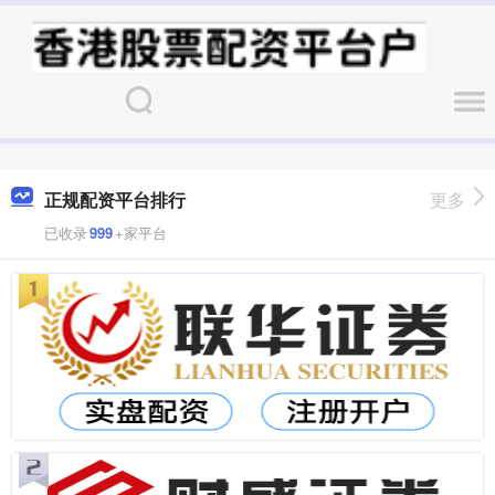
正规配资平台排行
更多
已收录
999
+家平台