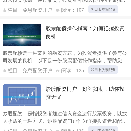
更大的资金，从而获得更高的投资回报。 广州股票配资
栏目：
免息配资开户
阅读：
167
和田市股票配资
的优势在于....
股票配债操作指南：如何把握投资
良机
股票配债是一种常见的融资方式，为投资者提供了参与公
司发展的良机。以下是一份股票配债操作指南，帮助您把
握投资机会： **1. 了解配债条款** 在参与配债前，仔
栏目：
免息配资开户
阅读：
125
和田市股票配资
细....
炒股配资门户：好评如潮，助你投
资无忧
炒股配资，是指投资者通过借入资金进行股票投资，以放
大收益的一种方式。炒股配资门户作为连接投资者和配资
公司的桥梁，为投资者提供便捷的配资服务。 近年来，
栏目：
免息配资开户
阅读：
136
和田市股票配资