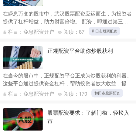
在瞬息万变的股市中，武汉股票配资应运而生，为投资者
提供了杠杆增益，助力财富倍增。 配资，即通过第三方
机构借入资金进行股票投资，放大投资者的资金规模。武
栏目：
免息配资开户
阅读：
87
和田市股票配资
汉股票配资....
正规配资平台助你炒股获利
在当今的股市中，正规配资平台正成为炒股获利的利器。
这些平台通过提供资金杠杆，帮助投资者放大收益，提升
炒股效率。 正规配资平台具有以下优势： * **资金杠杆：
栏目：
免息配资开户
阅读：
170
和田市股票配资
*....
股票配资要求：了解门槛，轻松入
市