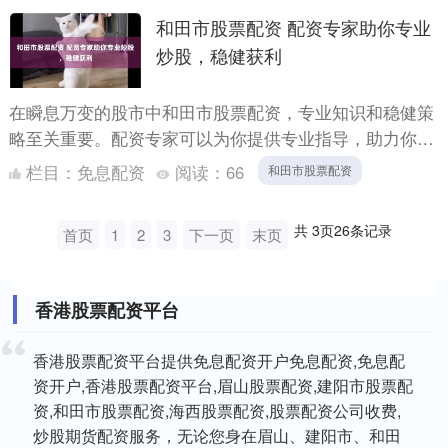
和田市股票配资 配资专家助你专业
炒股，稳健获利
在瞬息万变的股市中和田市股票配资，专业知识和稳健策
略至关重要。配资专家可以为你提供专业指导，助力你提
升炒股水平，实现稳健获利。 **专业指导，提升炒股技能
栏目：
免息配资
阅读：
66
和田市股票配资
** ....
共
3
页
26
条记录
首页
1
2
3
下一页
末页
香港股票配资平台
香港股票配资平台提供免息配资开户免息配资,免息配
资开户,香港股票配资平台,眉山股票配资,建阳市股票配
资,和田市股票配资,海西股票配资,股票配资公司收费,
炒股期货配资服务，无论您身在眉山、建阳市、和田