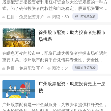
股票配资是指投资者利用杠杆资金放大投资规模的一种方
式。为了确保投资者的权益和市场稳定，股票配资通常需
要满足一定的门槛要求。 **资金门槛：** * 不同配资公
栏目：
免息配资开户
阅读：
50
和田市股票配资
司....
徐州股市配资：助力投资者把握市
场机遇
在瞬息万变的股市中，配资已成为投资者把握市场机遇的
重要工具。徐州股市配资平台凭借其专业性、安全性，为
投资者提供了强有力的支持。 徐州股市配资平台采用先
栏目：
免息配资开户
阅读：
51
和田市股票配资
进的风险控....
广州股票配资：助您投资更上一层
楼
广州股票配资是一种金融服务，为投资者提供杠杆资金，
放大投资收益。通过配资，投资者可以以较小的本金撬动