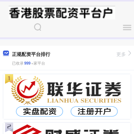
正规配资平台排行
更多
已收录
999
+家平台