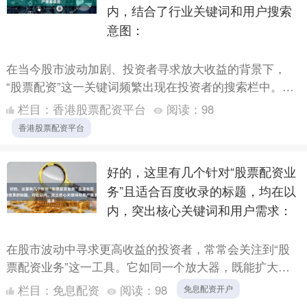
内，结合了行业关键词和用户搜索
意图：
在当今股市波动加剧、投资者寻求放大收益的背景下，
“股票配资”这一关键词频繁出现在投资者的搜索栏中。它
如同一个充满诱惑的金融杠杆，承诺着“以小博大”的财富
栏目：
香港股票配资平台
阅读：
98
奇迹，但....
香港股票配资平台
好的，这里有几个针对“股票配资业
务”且适合百度收录的标题，均在以
内，突出核心关键词和用户需求：
在股市波动中寻求更高收益的投资者，常常会关注到“股
票配资业务”这一工具。它如同一个放大器，既能扩大收
益，也可能加剧风险。对于希望通过杠杆撬动更大资金的
栏目：
免息配资
阅读：
98
免息配资开户
投资者而言....