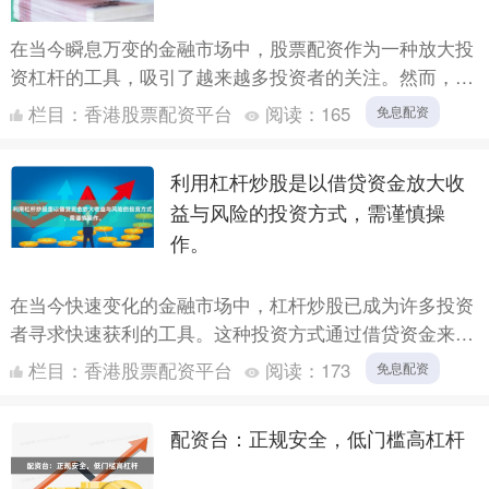
在当今瞬息万变的金融市场中，股票配资作为一种放大投
资杠杆的工具，吸引了越来越多投资者的关注。然而，面
对市场上众多的配资平台和复杂多变的交易规则，如何甄
栏目：
香港股票配资平台
阅读：
165
免息配资
别正规平台....
利用杠杆炒股是以借贷资金放大收
益与风险的投资方式，需谨慎操
作。
在当今快速变化的金融市场中，杠杆炒股已成为许多投资
者寻求快速获利的工具。这种投资方式通过借贷资金来放
大交易规模，既能显著提升潜在收益，也会同步扩大风
栏目：
香港股票配资平台
阅读：
173
免息配资
险。理解杠杆....
配资台：正规安全，低门槛高杠杆