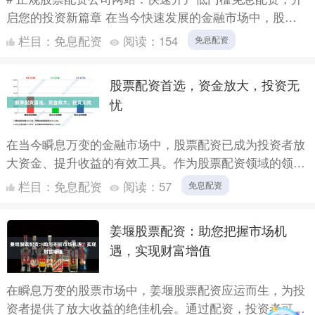
启您的投资新篇章 在当今快速发展的金融市场中，股票
配资已成为许多投资者扩大收益的重要工具。然而，面对
栏目：
免息配资
阅读：
154
免息配资
市场上众....
股票配资首选，资金放大，投资无
忧
在当今瞬息万变的金融市场中，股票配资已成为投资者放
大资金、提升收益的有效工具。作为股票配资领域的领军
者，我们为您提供安全可靠、资金充足的配资服务，让您
栏目：
免息配资
阅读：
57
免息配资
投资无忧。....
姜堰股票配资：助您把握市场机
遇，实现财富增值
在瞬息万变的股票市场中，姜堰股票配资应运而生，为投
资者提供了放大收益的绝佳机会。通过配资，投资者可以