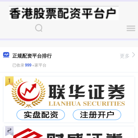
正规配资平台排行
更多
已收录
999
+家平台