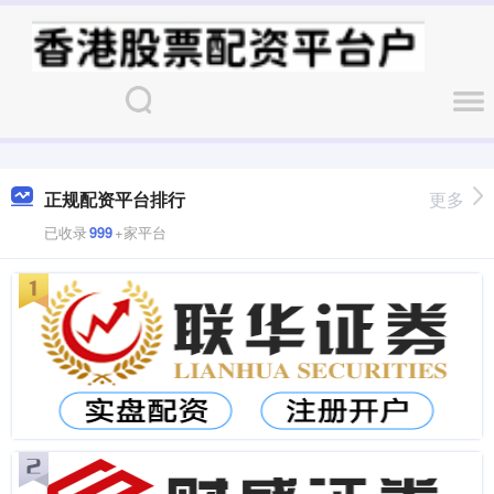
正规配资平台排行
更多
已收录
999
+家平台