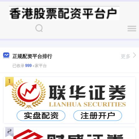
正规配资平台排行
更多
已收录
999
+家平台