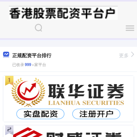
正规配资平台排行
更多
已收录
999
+家平台