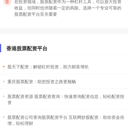
在投资领域，股票配资作为一种杠杆工具，可以放大投资
收益，但同时也伴随着一定的风险。选择一个专业可靠的
股票配资平台至关重要
姜堰股票配资：助您把握市场机遇，实现财富增值
免息配资
：
2025-09-17
香港股票配资平台
在瞬息万变的股票市场中，姜堰股票配资应运而生，为投
资者提供了放大收益的绝佳机会。通过配资，投资者可以
利用杠杆效应，以更小
​股天下配资：解锁杠杆投资，助力财富增长
​重庆股票配资：助您投资之路更顺畅
​股票配资资源 股票配资查询：快速查询配资信息，轻松配资投
资
​股票配资公司查询股票配资平台 互联网炒股配资：助你资金倍
增，轻松理财