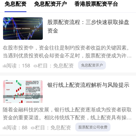
免息配资
免息配资开户
香港股票配资平台
股票配资流程：三步快速获取操盘
资金
在股市投资中，资金往往是制约投资者收益的关键因素。
当遇到优质投资机会却资金不足时，股票配资便成为许多
投资者的选择。本文将为您详细解析股票配资流程，只需
阅读：
158
栏目：
免息配资
免息配资开户
三步，即可....
银行线上配资流程解析与风险提示
随着金融科技的发展，银行线上配资逐渐成为投资者获取
资金的重要渠道。相比传统线下配资，线上配资具有操作
便捷、审批快速、门槛较低等优势。但投资者在享受便利
阅读：
88
栏目：
免息配资
股票配资公司收费
的同时，也....