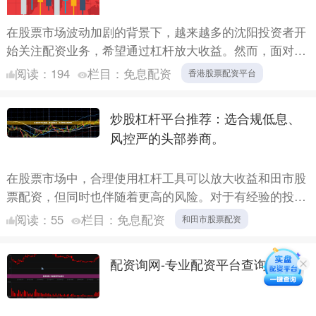
在股票市场波动加剧的背景下，越来越多的沈阳投资者开
始关注配资业务，希望通过杠杆放大收益。然而，面对市
场上众多配资平台香港股票配资平台，如何选择正规、安
阅读：
194
栏目：
免息配资
香港股票配资平台
全的公司成....
炒股杠杆平台推荐：选合规低息、
风控严的头部券商。
在股票市场中，合理使用杠杆工具可以放大收益和田市股
票配资，但同时也伴随着更高的风险。对于有经验的投资
者而言，选择一家合规、低息且风控严格的杠杆平台至关
阅读：
55
栏目：
免息配资
和田市股票配资
重要。本文....
配资询网-专业配资平台查询