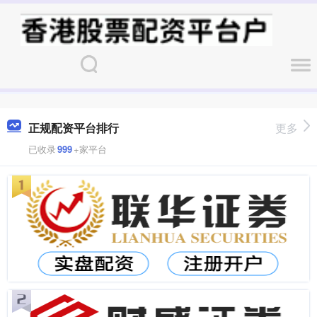
正规配资平台排行
更多
已收录
999
+家平台