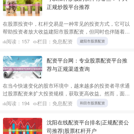
正规炒股平台推荐
在股票投资中，杠杆交易是一种常见的投资方式，它可以
帮助投资者放大收益建阳市股票配资，但同时也伴随着更
高的风险。选择正规、可靠的杠杆炒股平台至关重要。本
阅读：
157
栏目：
免息配资
建阳市股票配资
文将为您介....
配资平台网：专业股票配资平台推
荐与正规渠道查询
在当今快速变化的股市环境中，越来越多的投资者寻求通
过股票配资来扩大投资规模，获取更高收益。然而，面对
市场上众多的配资平台，如何选择专业可靠的平台并识别
阅读：
194
栏目：
免息配资
和田市股票配资
正规渠道和....
沈阳在线配资平台排名|正规配资公
司推荐|股票杠杆开户