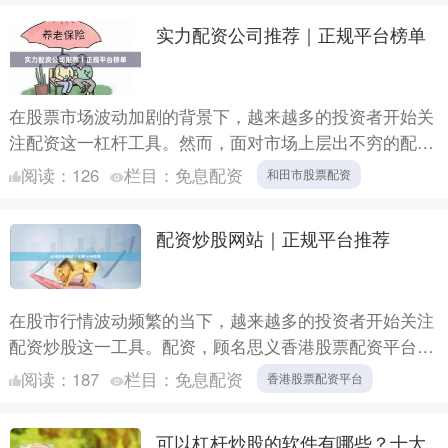
实力配资公司推荐｜正规平台榜单
在股票市场波动加剧的背景下，越来越多的投资者开始关
注配资这一杠杆工具。然而，面对市场上层出不穷的配资
公司，如何筛选出**正规、安全、实力雄厚**的平台，成
阅读：
126
栏目：
免息配资
和田市股票配资
为投资....
配资炒股网站｜正规平台推荐
在股市行情波动频繁的当下，越来越多的投资者开始关注
配资炒股这一工具。配资，顾名思义香港股票配资平台，
是指投资者通过向平台借入资金，放大自身本金进行股票
阅读：
187
栏目：
免息配资
香港股票配资平台
交易。这种....
可以杠杆炒股的软件有哪些？十大