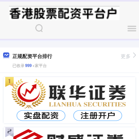
正规配资平台排行
更多
已收录
999
+家平台